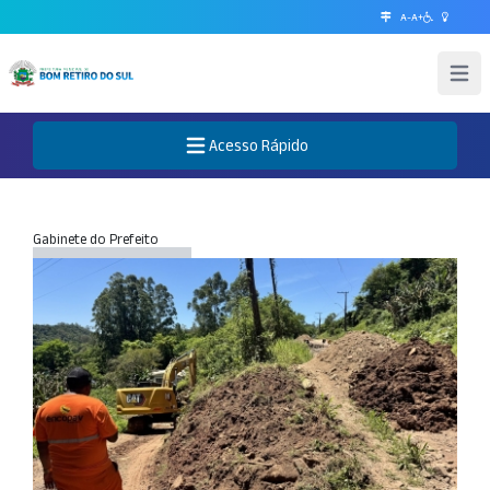
A-
A+
Abrir 
Acesso Rápido
Abre o Menu
Gabinete do Prefeito