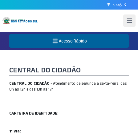
A-
A+
Abrir 
Acesso Rápido
Abre o Menu
CENTRAL DO CIDADÃO
CENTRAL DO CIDADÃO
- Atendimento de segunda a sexta-feira, das
8h às 12h e das 13h às 17h
CARTEIRA DE IDENTIDADE:
1ª Via: