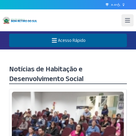
A-
A+
Abrir 
Acesso Rápido
Abre o Menu
Notícias de Habitação e
Desenvolvimento Social