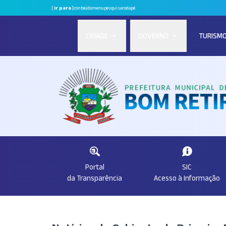
[
Ir para
]
conteúdo
menu
pesquisa
rodapé
CIDADE
GOVERNO
TURISM
Portal
SIC
da Transparência
Acesso à Informação