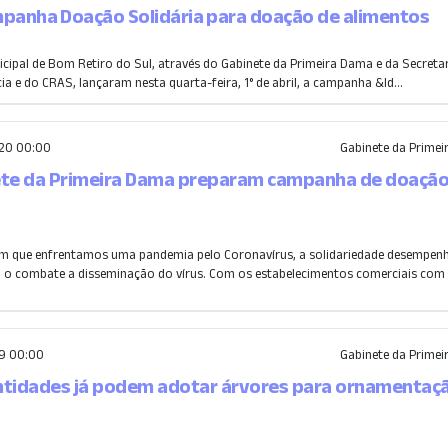
panha Doação Solidária para doação de alimentos
cipal de Bom Retiro do Sul, através do Gabinete da Primeira Dama e da Secretar
ia e do CRAS, lançaram nesta quarta-feira, 1° de abril, a campanha &ld...
20 00:00
Gabinete da Prime
ete da Primeira Dama preparam campanha de doação
m que enfrentamos uma pandemia pelo Coronavírus, a solidariedade desempen
a o combate a disseminação do vírus. Com os estabelecimentos comerciais com
9 00:00
Gabinete da Prime
ntidades já podem adotar árvores para ornamentaç