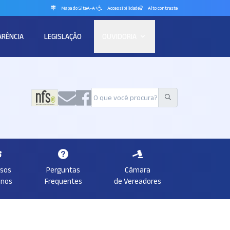
Mapa do Site
A-
A+
Accessibilidade
Alto contraste
ARÊNCIA
LEGISLAÇÃO
OUVIDORIA
rsos
Perguntas
Câmara
nos
Frequentes
de Vereadores