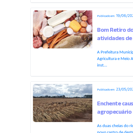
19/06/202
Publicado em:
Bom Retiro do
atividades de
A Prefeitura Municip
Agricultura e Meio A
inst...
23/05/202
Publicado em:
Enchente caus
agropecuário
As duas cheias do r
novo rastro de dest