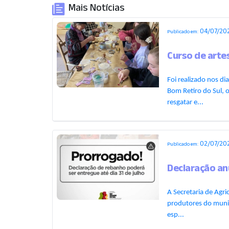
Mais Notícias
04/07/202
Publicado em:
Curso de arte
Foi realizado nos di
Bom Retiro do Sul, 
resgatar e...
02/07/202
Publicado em:
Declaração an
A Secretaria de Agr
produtores do munic
esp...