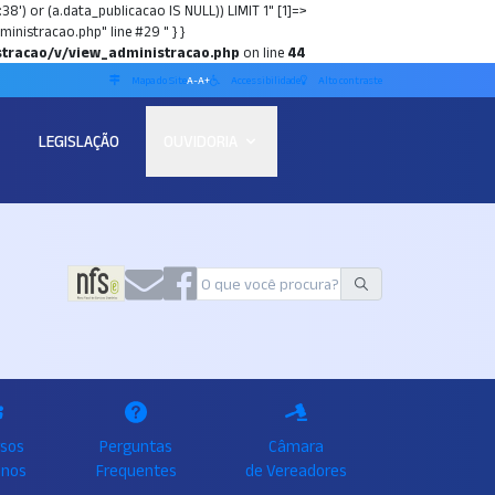
8') or (a.data_publicacao IS NULL)) LIMIT 1" [1]=>
istracao.php" line #29 " } }
tracao/v/view_administracao.php
on line
44
Mapa do Site
A-
A+
Accessibilidade
Alto contraste
LEGISLAÇÃO
OUVIDORIA
rsos
Perguntas
Câmara
nos
Frequentes
de Vereadores