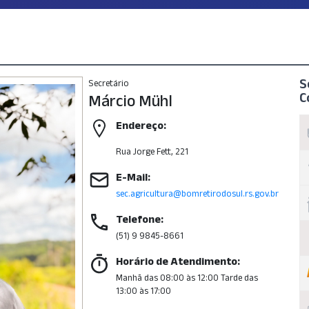
S
Secretário
C
Márcio Mühl
Endereço:
Rua Jorge Fett, 221
E-Mail:
sec.agricultura@bomretirodosul.rs.gov.br
Telefone:
(51) 9 9845-8661
Horário de Atendimento:
Manhã das 08:00 às 12:00 Tarde das
13:00 às 17:00