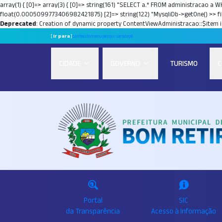
array(1) { [0]=> array(3) { [0]=> string(161) "SELECT a.* FROM administracao a W
float(0.0005099773406982421875) [2]=> string(122) "MysqliDb->getOne() >> f
Deprecated
: Creation of dynamic property ContentViewAdministracao::$item i
[
Ir para
]
conteúdo
menu
pesquisa
rodapé
CIDADE
GOVERNO
TURISMO
C
Portal
SIC
da Transparência
Acesso à Informação