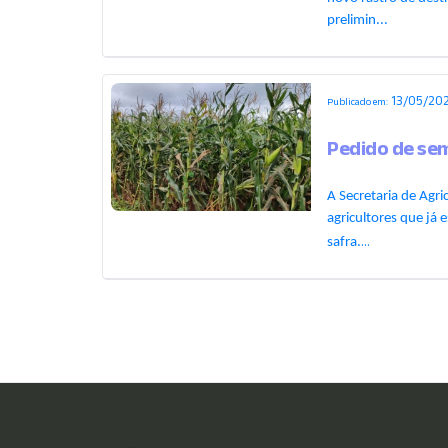
prelimin...
13/05/202
Publicado em:
Pedido de se
A Secretaria de Agr
agricultores que já
...
safra.