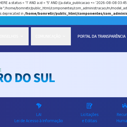
HERE a.status = '1' AND a.id = '5' AND ((a.data_publicacao <= '2026-08-08 03:45:3
ile "/home/bomretir/public_html/componentes/com_administracao/m/model_admin
s deprecated in
/home/bomretir/public_html/componentes/com_adminis
ONSELHOS
COMUNICAÇÃO
PORTAL DA TRANSPARÊNCIA
LAI
Licitações
Recu
Lei de Acesso à Informação
e Editais
Huma