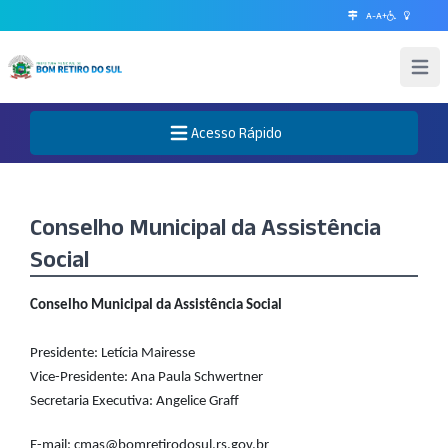
A-
A+
Abrir 
Acesso Rápido
Abre o Menu
Conselho Municipal da Assistência
Social
Conselho Municipal da Assistência Social
Presidente: Letícia Mairesse
Vice-Presidente: Ana Paula Schwertner
Secretaria Executiva: Angelice Graff
E-mail: cmas@bomretirodosul.rs.gov.br