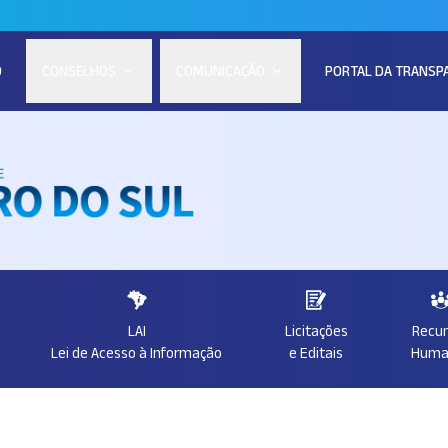
O
CONSELHOS
COMUNICAÇÃO
PORTAL DA TRANSP
LAI
Licitações
Recu
Lei de Acesso à Informação
e Editais
Huma