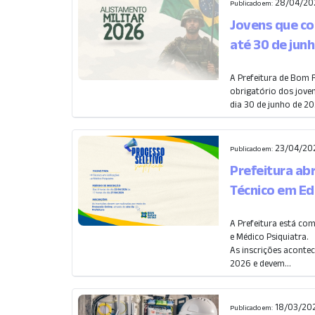
28/04/20
Publicado em:
Jovens que co
até 30 de jun
A Prefeitura de Bom 
obrigatório dos jov
dia 30 de junho de 20
23/04/202
Publicado em:
Prefeitura ab
Técnico em Ed
A Prefeitura está co
e Médico Psiquiatra.
As inscrições acontec
2026 e devem...
18/03/202
Publicado em: