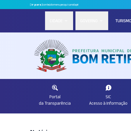
[
Ir para
]
conteúdo
menu
pesquisa
rodapé
CIDADE
GOVERNO
TURISM
Portal
SIC
da Transparência
Acesso à Informação