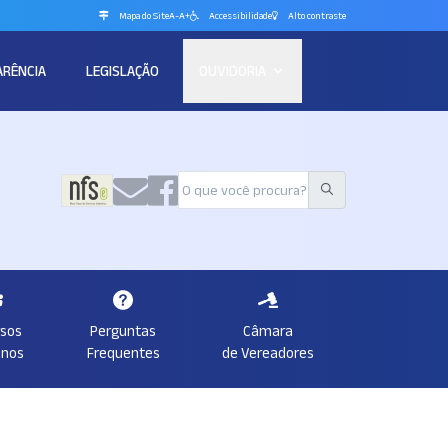
Mapa do Site
A-
A+
Accessibilidade
Alto contraste
ARÊNCIA
LEGISLAÇÃO
OUVIDORIA
rsos
Perguntas
Câmara
nos
Frequentes
de Vereadores