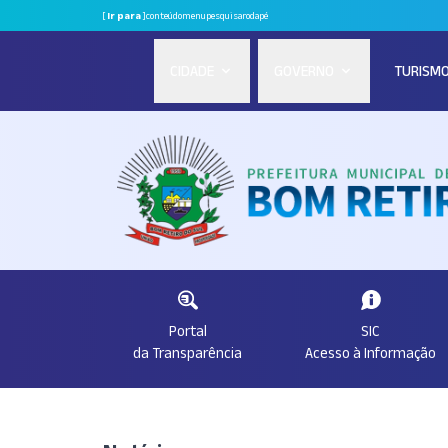
[
Ir para
]
conteúdo
menu
pesquisa
rodapé
CIDADE
GOVERNO
TURISM
Portal
SIC
da Transparência
Acesso à Informação