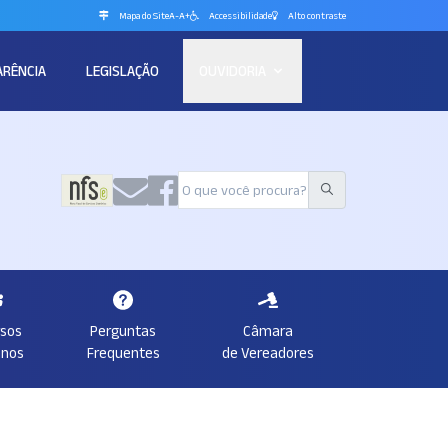
Mapa do Site
A-
A+
Accessibilidade
Alto contraste
ARÊNCIA
LEGISLAÇÃO
OUVIDORIA
rsos
Perguntas
Câmara
nos
Frequentes
de Vereadores