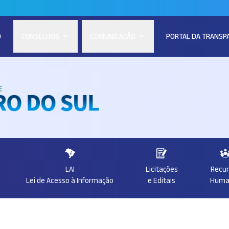
O
CONSELHOS
COMUNICAÇÃO
PORTAL DA TRANSP
LAI
Licitações
Recu
Lei de Acesso à Informação
e Editais
Huma