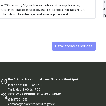
O
cia 2026 com R$ 10,4 milhões em obras públicas já licitadas,
e
tos em habitação, educação, assistência social e infraestrutura
ontemplam diferentes regiões do município e atend...
in
Listar todas as notícias
Horário de Atendimento nos Setores Municipais
Manhã das 08:00 às 12:00
Tarde das 13:00 às 17:00
Serviço de Atendimento ao Cidadão
(51) 3766-1255
contato@bomretirodosul.rs.gov.br