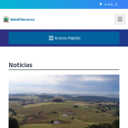
A-
A+
Abrir 
Acesso Rápido
Abre o Menu
Notícias