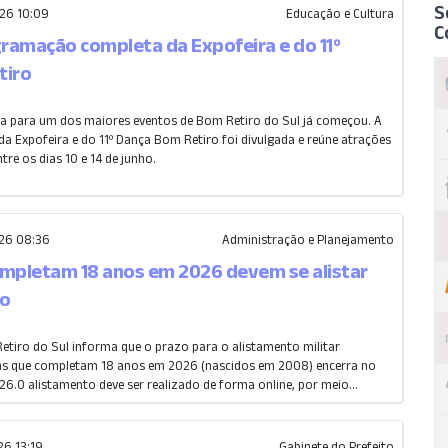
S
26 10:09
Educação e Cultura
C
gramação completa da Expofeira e do 11º
tiro
a para um dos maiores eventos de Bom Retiro do Sul já começou. A
a Expofeira e do 11º Dança Bom Retiro foi divulgada e reúne atrações
tre os dias 10 e 14 de junho.
26 08:36
Administração e Planejamento
mpletam 18 anos em 2026 devem se alistar
ho
Retiro do Sul informa que o prazo para o alistamento militar
ens que completam 18 anos em 2026 (nascidos em 2008) encerra no
26.O alistamento deve ser realizado de forma online, por meio...
6 13:19
Gabinete do Prefeito