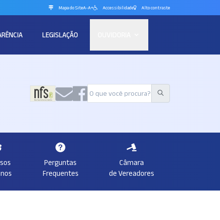
Mapa do Site
A-
A+
Accessibilidade
Alto contraste
ARÊNCIA
LEGISLAÇÃO
OUVIDORIA
rsos
Perguntas
Câmara
nos
Frequentes
de Vereadores