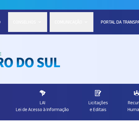
O
CONSELHOS
COMUNICAÇÃO
PORTAL DA TRANSP
LAI
Licitações
Recu
Lei de Acesso à Informação
e Editais
Huma