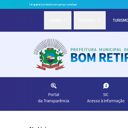
[
Ir para
]
conteúdo
menu
pesquisa
rodapé
CIDADE
GOVERNO
TURISM
Portal
SIC
da Transparência
Acesso à Informação