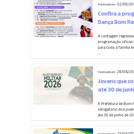
02/06/20
Publicado em:
Confira a pro
Dança Bom Re
A contagem regressiv
programação oficial d
para toda a família en
...
28/04/20
Publicado em:
Jovens que co
até 30 de jun
A Prefeitura de Bom 
obrigatório dos jov
dia 30 de junho de 20
23/04/202
Publicado em: