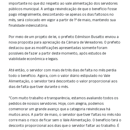
importante no que diz respeito ao vale alimentação dos servidores
públicos municipal. A antiga reivindicação de que o benefício fosse
pago integralmente, descontando-se apenas os dias faltosos no
mês, será colocado em vigor a partir de 1° de maio, mantendo sua
finalidade indenizatória.
Por meio de um projeto de lei, o prefeito Edmilson Busatto enviou a
nova proposta para apreciação da Câmara de Vereadores. O prefeito
destacou que as modificações apresentadas somente foram
possíveis de fazer a partir deste momento, após estudos de
viabilidade econômica e legais.
Até então, o servidor com mais de três dias de falta no mês perdia
todo o benefício. Agora, com o valor diário estipulado no Vale
Alimentação, o servidor terá descontado o valor proporcional aos
dias de falta que tiver durante o mês.
“Com muito trabalho e transparência, estamos avaliando todos os
pedidos de nossos servidores. Hoje, com alegria, podemos
comemorar um grande avanço que a categoria reivindicava há
muitos anos. A partir de maio, o servidor que tiver faltas no mês não
corre mais o risco de ficar sem o Vale Alimentação. O benefício terá o
desconto proporcional aos dias que o servidor faltar ao trabalho. É