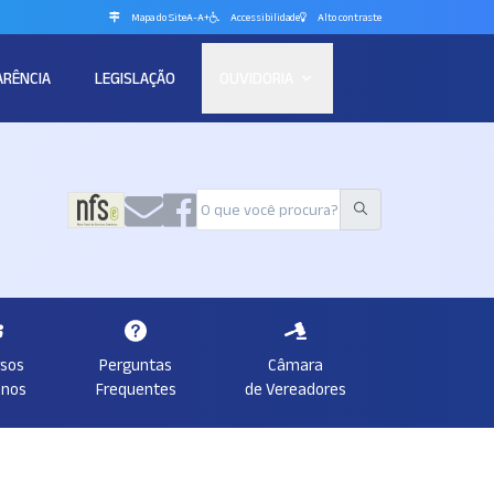
Mapa do Site
A-
A+
Accessibilidade
Alto contraste
ARÊNCIA
LEGISLAÇÃO
OUVIDORIA
rsos
Perguntas
Câmara
nos
Frequentes
de Vereadores