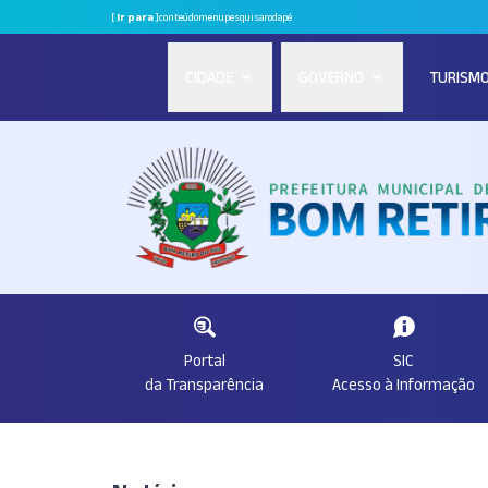
[
Ir para
]
conteúdo
menu
pesquisa
rodapé
CIDADE
GOVERNO
TURISM
Portal
SIC
da Transparência
Acesso à Informação