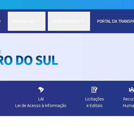
O
CONSELHOS
COMUNICAÇÃO
PORTAL DA TRANSP
LAI
Licitações
Recu
Lei de Acesso à Informação
e Editais
Huma