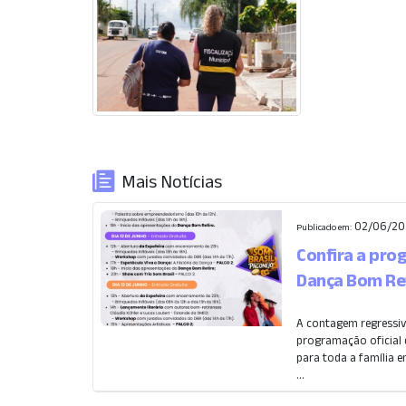
Mais Notícias
02/06/20
Publicado em:
Confira a pro
Dança Bom Re
A contagem regressiv
programação oficial d
para toda a família en
...